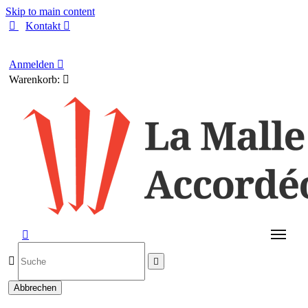
Skip to main content

Kontakt

Deutsch
Anmelden

Warenkorb:




Abbrechen