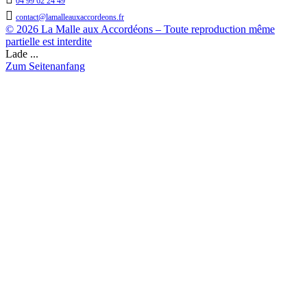
04 99 62 24 49

contact@lamalleauxaccordeons.fr
© 2026 La Malle aux Accordéons – Toute reproduction même
partielle est interdite
Lade ...
Zum Seitenanfang