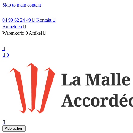
Skip to main content
04 99 62 24 49

Kontakt

Anmelden

Warenkorb:
0 Artikel

Deutsch


0
search

Abbrechen