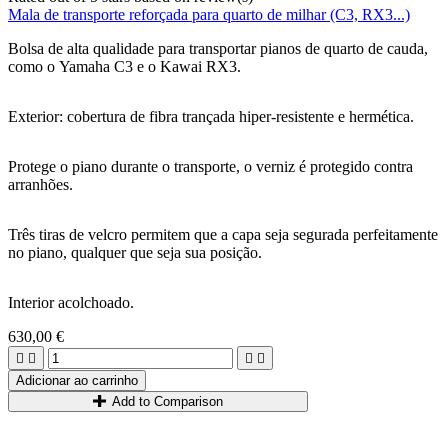
Mala de transporte reforçada para quarto de milhar (C3, RX3...)
Bolsa de alta qualidade para transportar pianos de quarto de cauda,
como o Yamaha C3 e o Kawai RX3.
Exterior: cobertura de fibra trançada hiper-resistente e hermética.
Protege o piano durante o transporte, o verniz é protegido contra
arranhões.
Três tiras de velcro permitem que a capa seja segurada perfeitamente
no piano, qualquer que seja sua posição.
Interior acolchoado.
630,00 €




Adicionar ao carrinho
Add to Comparison