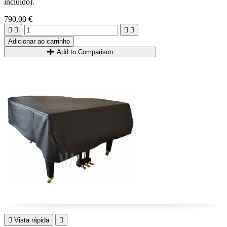
incluído).
790,00 €




Adicionar ao carrinho
Add to Comparison

Vista rápida
