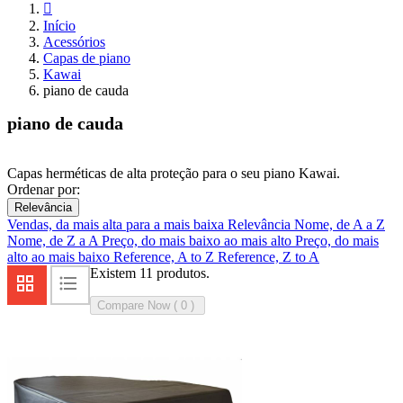

Início
Acessórios
Capas de piano
Kawai
piano de cauda
piano de cauda
Capas herméticas de alta proteção para o seu piano Kawai.
Ordenar por:
Relevância
Vendas, da mais alta para a mais baixa
Relevância
Nome, de A a Z
Nome, de Z a A
Preço, do mais baixo ao mais alto
Preço, do mais
alto ao mais baixo
Reference, A to Z
Reference, Z to A
Existem 11 produtos.
Compare Now (
0