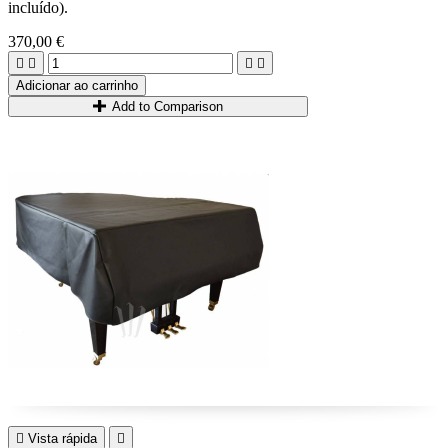
incluído).
370,00 €




Adicionar ao carrinho
Add to Comparison

Vista rápida
