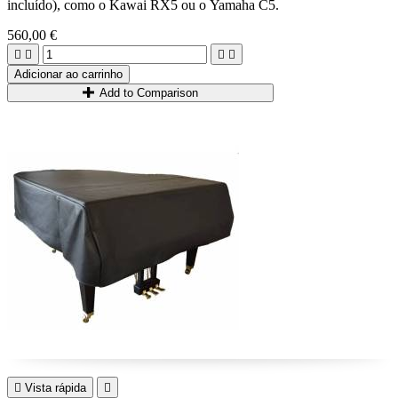
incluído), como o Kawai RX5 ou o Yamaha C5.
560,00 €




Adicionar ao carrinho
Add to Comparison

Vista rápida
