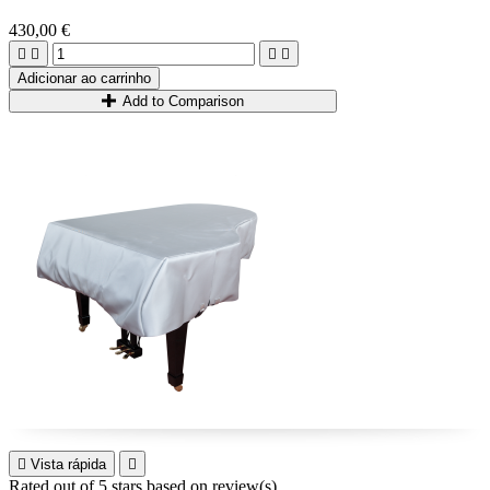
430,00 €




Adicionar ao carrinho
Add to Comparison

Vista rápida

Rated
out of 5 stars based on
review(s)