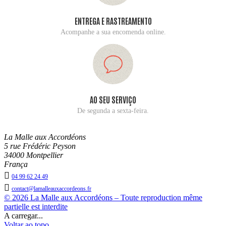
ENTREGA E RASTREAMENTO
Acompanhe a sua encomenda online.
AO SEU SERVIÇO
De segunda a sexta-feira.
La Malle aux Accordéons
5 rue Frédéric Peyson
34000 Montpellier
França

04 99 62 24 49

contact@lamalleauxaccordeons.fr
© 2026 La Malle aux Accordéons – Toute reproduction même
partielle est interdite
A carregar...
Voltar ao topo