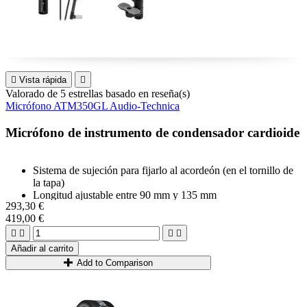

Vista rápida

Valorado
de 5 estrellas basado en
reseña(s)
Micrófono ATM350GL Audio-Technica
Micrófono de instrumento de condensador cardioide
Sistema de sujeción para fijarlo al acordeón (en el tornillo de
la tapa)
Longitud ajustable entre 90 mm y 135 mm
293,30 €
Diseñado para responder a dinámicas extremadamente
419,00 €
poderosas
Amplia variedad de accesorios de montaje disponibles por




separado
Añadir al carrito
Empaquetado con suspensión flexible AT8490L
Add to Comparison
Garantía de por vida