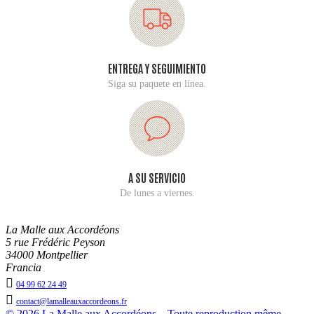
ENTREGA Y SEGUIMIENTO
Siga su paquete en línea.
A SU SERVICIO
De lunes a viernes.
La Malle aux Accordéons
5 rue Frédéric Peyson
34000 Montpellier
Francia

04 99 62 24 49

contact@lamalleauxaccordeons.fr
© 2026 La Malle aux Accordéons – Toute reproduction même