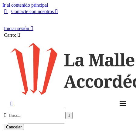
Ir al contenido principal

Contacte con nosotros

Español
Iniciar sesión

Carro:




Cancelar