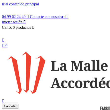
Ir al contenido principal
04 99 62 24 49

Contacte con nosotros

Iniciar sesión

Carro:
0 productos

Español


0
search

Cancelar
FABRI