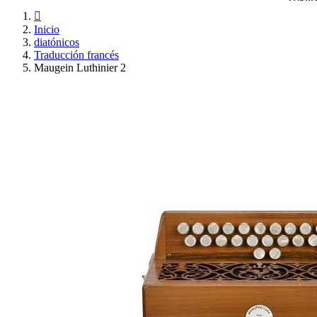

Inicio
diatónicos
Traducción francés
Maugein Luthinier 2