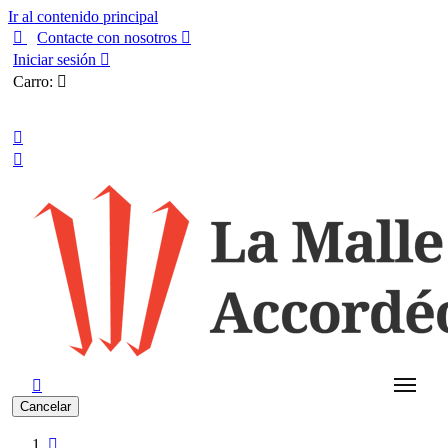
Ir al contenido principal

Contacte con nosotros

Iniciar sesión

Carro:

Español



Cancelar
