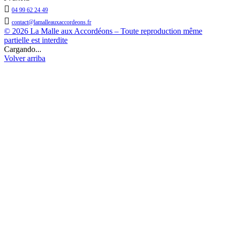

04 99 62 24 49

contact@lamalleauxaccordeons.fr
© 2026 La Malle aux Accordéons – Toute reproduction même
partielle est interdite
Cargando...
Volver arriba