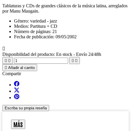
Tablaturas y CDs de grandes clásicos de la música latina, arreglados
por Manu Maugain.
Género:
variedad - jazz
Medios:
Partitura + CD
Número de páginas:
21
Fecha de publicación:
09/05/2002

Disponibilidad del producto:
En stock - Envío 24/48h





Añadir al carrito
Compartir
Escriba su propia reseña
MÁS