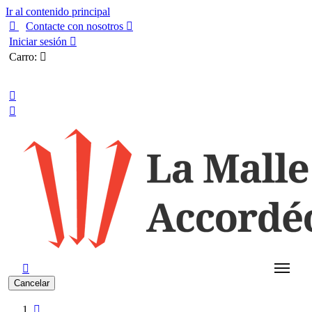
Ir al contenido principal

Contacte con nosotros

Iniciar sesión

Carro:

Español



Cancelar
