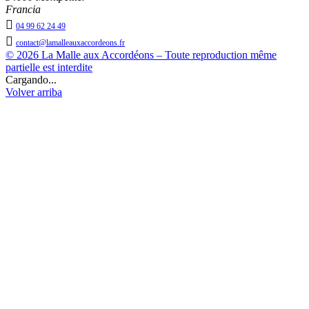
Francia

04 99 62 24 49

contact@lamalleauxaccordeons.fr
© 2026 La Malle aux Accordéons – Toute reproduction même
partielle est interdite
Cargando...
Volver arriba