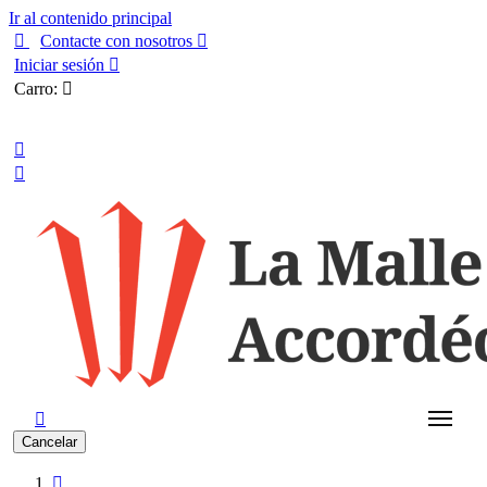
Ir al contenido principal

Contacte con nosotros

Iniciar sesión

Carro:

Español



Cancelar
