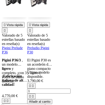

Vista rápida

Vista rápida


Valorado
de 5
Valorado
de 5
estrellas basado
estrellas basado
en
reseña(s)
en
reseña(s)
Pigini Prelude
Preludio Pigini
P36
P30
Pigini P36/3
,
El Pigini P30 es
un modelo
un acordeón de
ligero
y
piano compacto
Último modelo
completo, ¡con 3
y ligero (
¡Fabricación
disponible.
voces de mano
italiana de alta
3.790,00 €
derecha!
calidad!


4.770,00 €




Añadir al carrito