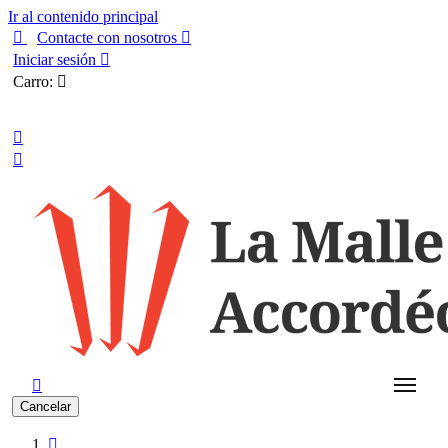
Ir al contenido principal

Contacte con nosotros

Iniciar sesión

Carro:

Español



Cancelar
