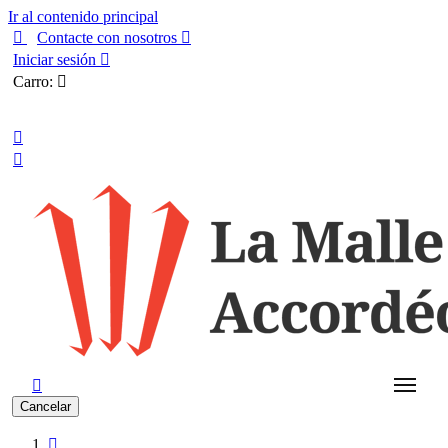
Ir al contenido principal

Contacte con nosotros

Iniciar sesión

Carro:

Español



Cancelar
