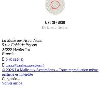
A SU SERVICIO
De lunes a viernes.
La Malle aux Accordéons
5 rue Frédéric Peyson
34000 Montpellier
Francia

04 99 62 24 49

contact@lamalleauxaccordeons.fr
© 2026 La Malle aux Accordéons – Toute reproduction même
partielle est interdite
Cargando...
Volver arriba