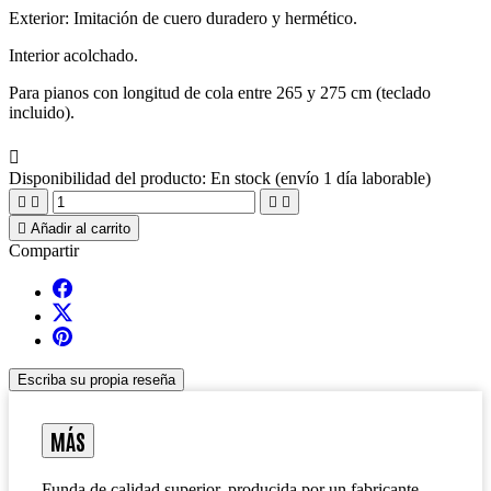
Exterior: Imitación de cuero duradero y hermético.
Interior acolchado.
Para pianos con longitud de cola entre 265 y 275 cm (teclado
incluido).

Disponibilidad del producto:
En stock (envío 1 día laborable)





Añadir al carrito
Compartir
Escriba su propia reseña
MÁS
Funda de calidad superior, producida por un fabricante