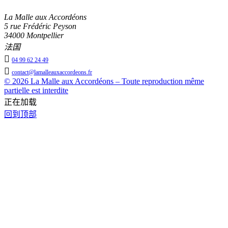
La Malle aux Accordéons
5 rue Frédéric Peyson
34000 Montpellier
法国

04 99 62 24 49

contact@lamalleauxaccordeons.fr
© 2026 La Malle aux Accordéons – Toute reproduction même
partielle est interdite
正在加载
回到顶部