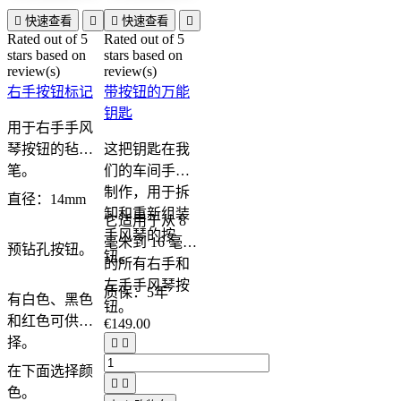

快速查看


快速查看

Rated
out of 5
Rated
out of 5
stars based on
stars based on
review(s)
review(s)
右手按钮标记
带按钮的万能
钥匙
用于右手手风
琴按钮的毡
这把钥匙在我
笔。
们的车间手工
制作，用于拆
直径：14mm
卸和重新组装
它适用于从 8
手风琴的按
毫米到 16 毫米
预钻孔按钮。
钮。
的所有右手和
左手手风琴按
质保：5年
有白色、黑色
钮。
和红色可供选
€149.00
择。


在下面选择颜


色。