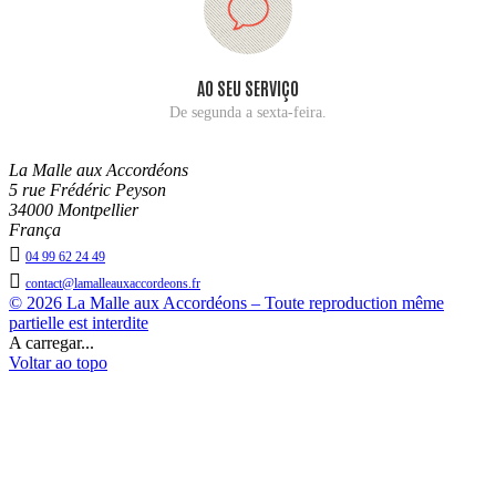
AO SEU SERVIÇO
De segunda a sexta-feira.
La Malle aux Accordéons
5 rue Frédéric Peyson
34000 Montpellier
França

04 99 62 24 49

contact@lamalleauxaccordeons.fr
© 2026 La Malle aux Accordéons – Toute reproduction même
partielle est interdite
A carregar...
Voltar ao topo