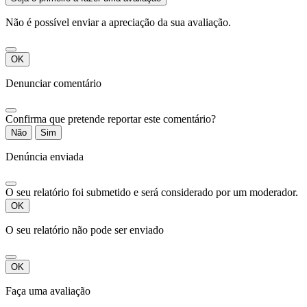
harmonias...) .
Preço: entre
Não é possível enviar a apreciação da sua avaliação.
250€ e 390€
dependendo da
configuração do
OK
instrumento.
Denunciar comentário
Confirma que pretende reportar este comentário?
Não
Sim
Denúncia enviada
O seu relatório foi submetido e será considerado por um moderador.
OK
O seu relatório não pode ser enviado
OK
Faça uma avaliação