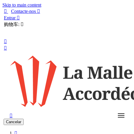
Skip to main content

Contacte-nos

Entrar

购物车:

Português



Cancelar
