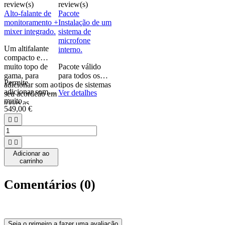
review(s)
review(s)
Alto-falante de
Pacote
monitoramento +
Instalação de um
mixer integrado.
sistema de
microfone
Um altifalante
interno.
compacto e
muito topo de
Pacote válido
gama, para
para todos os
Permite
adicionar som ao
tipos de sistemas
adicionar som
Ver detalhes
seu acordeão em
de microfones
muito
todas as
internos
549,00 €
rapidamente,
situações.
apresentados
sem um mixer


neste site, sujeito
ou mixer.
à
compatibilidade


do seu acordeon
Adicionar ao
(espaço
carrinho
disponível para o
sistema,
Comentários (0)
possibilidade de
colocar o jack e
botões na grade,
espaços livres
nas tabelas de
Seja o primeiro a fazer uma avaliação