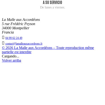
A SU SERVICIO
De lunes a viernes.
La Malle aux Accordéons
5 rue Frédéric Peyson
34000 Montpellier
Francia

04 99 62 24 49

contact@lamalleauxaccordeons.fr
© 2026 La Malle aux Accordéons – Toute reproduction même
partielle est interdite
Cargando...
Volver arriba