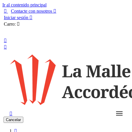
Ir al contenido principal

Contacte con nosotros

Iniciar sesión

Carro:

Español



Cancelar
