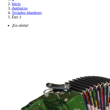
Inicio
diatónicos
Teclados irlandeses
Éter 3
¡En oferta!