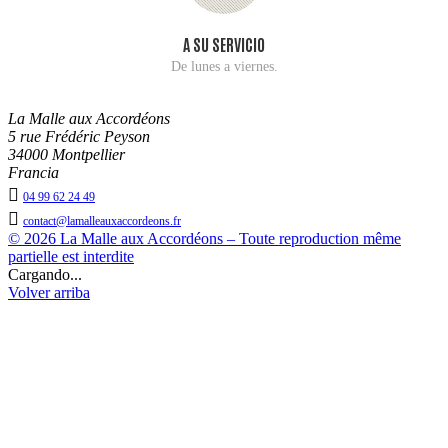
A SU SERVICIO
De lunes a viernes.
La Malle aux Accordéons
5 rue Frédéric Peyson
34000 Montpellier
Francia

04 99 62 24 49

contact@lamalleauxaccordeons.fr
© 2026 La Malle aux Accordéons – Toute reproduction même
partielle est interdite
Cargando...
Volver arriba