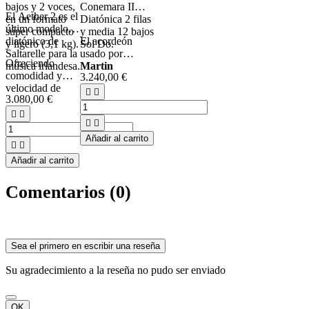
bajos y 2 voces,
Conemara II
El Aether 2 es el
en un formato
Diatónica 2 filas
último modelo
súper compacto
y media 12 bajos
diatónico de
El acordeón
y ligero (3,1 kg).
Sol Do.
Saltarelle para la
usado por
Ofreciendo
música irlandesa.
Martin
comodidad y
3.240,00 €
O'Connor
velocidad de


3.080,00 €
juego, se
basa en
el modelo




Aether 3
creado
para Sharon
Añadir al carrito


Shannon.
Añadir al carrito
Comentarios (0)
Sea el primero en escribir una reseña
Su agradecimiento a la reseña no pudo ser enviado
OK