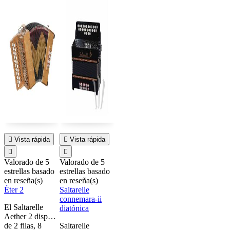

Vista rápida

Vista rápida


Valorado
de 5
Valorado
de 5
estrellas basado
estrellas basado
en
reseña(s)
en
reseña(s)
Éter 2
Saltarelle
connemara-ii
El Saltarelle
diatónica
Aether 2 dispone
de 2 filas, 8
Saltarelle