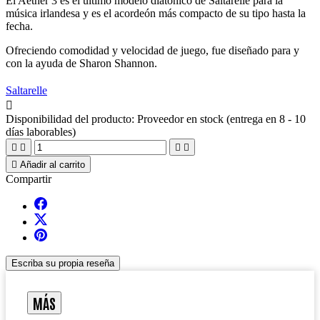
El Aether 3 es el último modelo diatónico de Saltarelle para la
música irlandesa y es el acordeón más compacto de su tipo hasta la
fecha.
Ofreciendo comodidad y velocidad de juego,
fue diseñado para y
con la ayuda de
Sharon Shannon.
Saltarelle

Disponibilidad del producto:
Proveedor en stock (entrega en 8 - 10
días laborables)





Añadir al carrito
Compartir
Escriba su propia reseña
MÁS