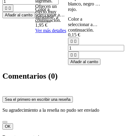
lágrimas.
blanco, negro y
Ofrecen un


Color a
rojo.
efecto muy
seleccionar a
Añadir al carrito
agradable, a
Color a
continuación.
menudo
seleccionar a
1,95 €
utilizado para
continuación.
Ver más detalles
acordeones de
0,15 €
concierto.




Añadir al carrito
Comentarios (0)
Sea el primero en escribir una reseña
Su agradecimiento a la reseña no pudo ser enviado
OK