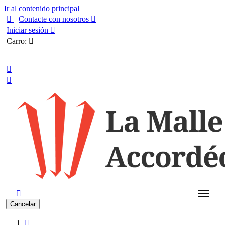
Ir al contenido principal

Contacte con nosotros

Iniciar sesión

Carro:

Español



Cancelar
