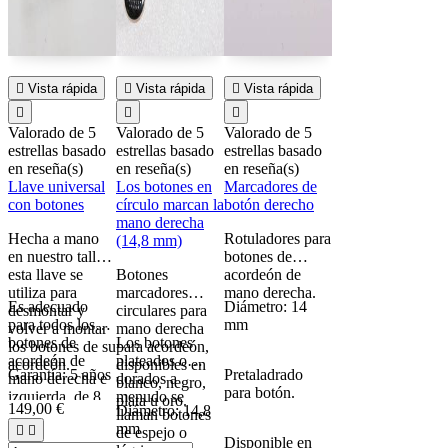

Vista rápida

Vista rápida

Vista rápida



Valorado
de 5
Valorado
de 5
Valorado
de 5
estrellas basado
estrellas basado
estrellas basado
en
reseña(s)
en
reseña(s)
en
reseña(s)
Llave universal
Los botones en
Marcadores de
con botones
círculo marcan la
botón derecho
mano derecha
Hecha a mano
Rotuladores para
(14,8 mm)
en nuestro taller,
botones de
esta llave se
Botones
acordeón de
utiliza para
marcadores
mano derecha.
Es adecuado
Diámetro: 14
desmontar y
circulares para
para todos los
mm
volver a montar
mano derecha
botones de
Los botones
los botones de su
para acordeón,
acordeón de
plateados o
acordeón.
disponibles en
Garantía: 5 años
Pretaladrado
mano derecha e
dorados a
blanco, negro,
para botón.
izquierda, de 8
menudo se
plata u oro.
149,00 €
Diámetro: 14,8
mm a 16 mm.
llaman botones
mm


de espejo o
Disponible en