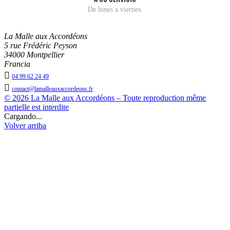
De lunes a viernes.
La Malle aux Accordéons
5 rue Frédéric Peyson
34000 Montpellier
Francia

04 99 62 24 49

contact@lamalleauxaccordeons.fr
© 2026 La Malle aux Accordéons – Toute reproduction même
partielle est interdite
Cargando...
Volver arriba