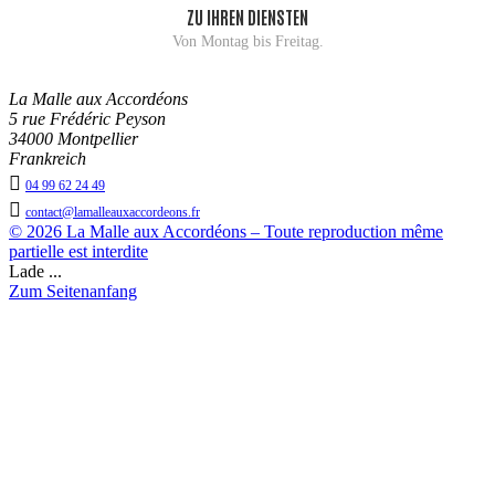
ZU IHREN DIENSTEN
Von Montag bis Freitag.
La Malle aux Accordéons
5 rue Frédéric Peyson
34000 Montpellier
Frankreich

04 99 62 24 49

contact@lamalleauxaccordeons.fr
© 2026 La Malle aux Accordéons – Toute reproduction même
partielle est interdite
Lade ...
Zum Seitenanfang