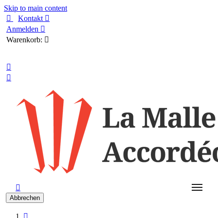
Skip to main content

Kontakt

Anmelden

Warenkorb:

Deutsch



Abbrechen
