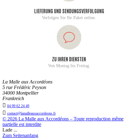
LIEFERUNG UND SENDUNGSVERFOLGUNG
Verfolgen Sie Ihr Paket online.
ZU IHREN DIENSTEN
Von Montag bis Freitag.
La Malle aux Accordéons
5 rue Frédéric Peyson
34000 Montpellier
Frankreich

04 99 62 24 49

contact@lamalleauxaccordeons.fr
© 2026 La Malle aux Accordéons – Toute reproduction même
partielle est interdite
Lade ...
Zum Seitenanfang