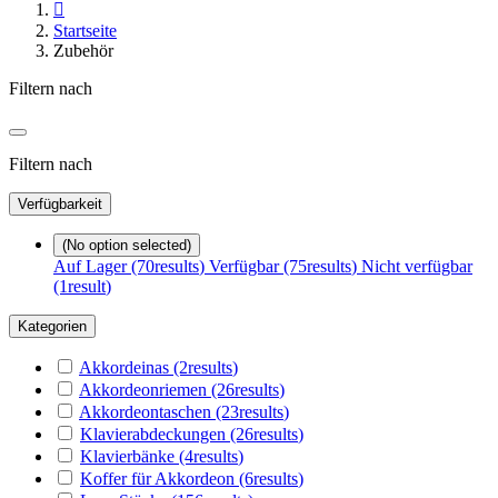

Startseite
Zubehör
Filtern nach
Filtern nach
Verfügbarkeit
(No option selected)
Auf Lager
(70
results
)
Verfügbar
(75
results
)
Nicht verfügbar
(1
result
)
Kategorien
Akkordeinas
(2
results
)
Akkordeonriemen
(26
results
)
Akkordeontaschen
(23
results
)
Klavierabdeckungen
(26
results
)
Klavierbänke
(4
results
)
Koffer für Akkordeon
(6
results
)