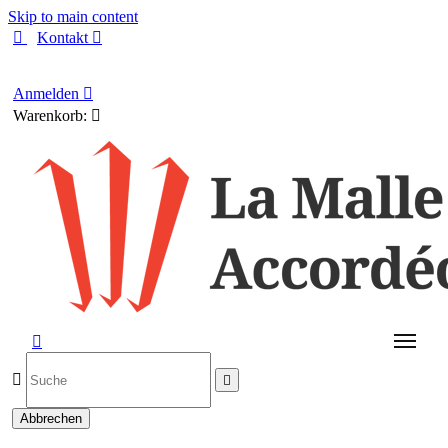
Skip to main content

Kontakt

Deutsch
Anmelden

Warenkorb:




Abbrechen