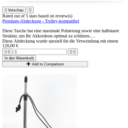

Vorschau

Rated
out of 5 stars based on
review(s)
Premium-Abdeckung - Trolley-kompatibel
Diese Tasche hat eine maximale Polsterung sowie eine halbstarre
Struktur, um Ihr Akkordeon optimal zu schützen.
Diese Abdeckung wurde speziell für die Verwendung mit einem
120,00 €
Trolley entwickelt (separat erhältlich – siehe Seitenende).
Die einfache und komfortable Lösung für den Transport großer




Akkordeons.
In den Warenkorb
Add to Comparison