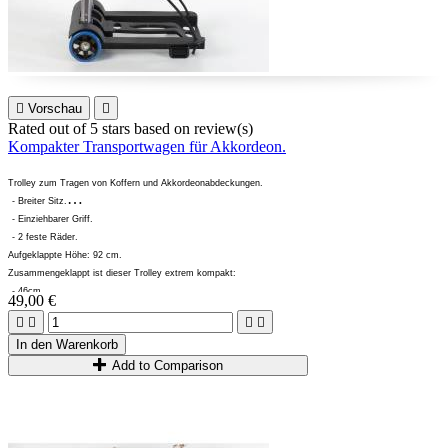

Vorschau

Rated
out of 5 stars based on
review(s)
Kompakter Transportwagen für Akkordeon.
Trolley zum Tragen von Koffern und Akkordeonabdeckungen.
- Breiter Sitz.
- Einziehbarer Griff.
- 2 feste Räder.
Aufgeklappte Höhe: 92 cm.
Zusammengeklappt ist dieser Trolley extrem kompakt:
- 46cm.
49,00 €
- 25cm.




- 8cm.
In den Warenkorb
Sehr leicht (1,2 kg), kann eine Akkordeonabdeckung oder einen Akkordeonkoffer tragen.
Add to Comparison