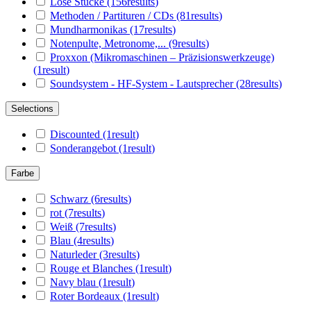
Lose Stücke
(156
results
)
Methoden / Partituren / CDs
(81
results
)
Mundharmonikas
(17
results
)
Notenpulte, Metronome,...
(9
results
)
Proxxon (Mikromaschinen – Präzisionswerkzeuge)
(1
result
)
Soundsystem - HF-System - Lautsprecher
(28
results
)
Selections
Discounted
(1
result
)
Sonderangebot
(1
result
)
Farbe
Schwarz
(6
results
)
rot
(7
results
)
Weiß
(7
results
)
Blau
(4
results
)
Naturleder
(3
results
)
Rouge et Blanches
(1
result
)
Navy blau
(1
result
)
Roter Bordeaux
(1
result
)