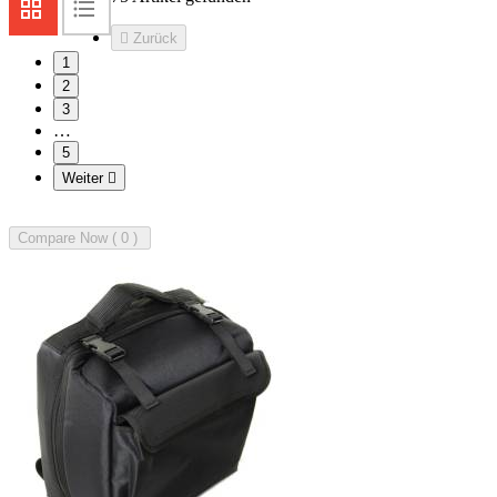

Zurück
1
2
3
…
5
Weiter

Compare Now (
0