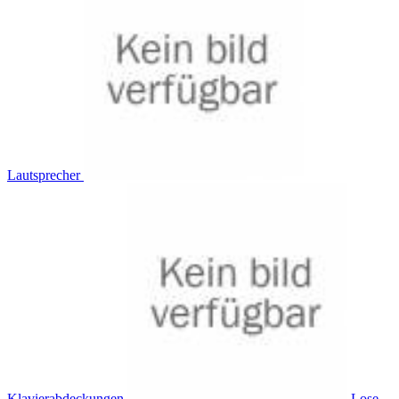
Lautsprecher
Klavierabdeckungen
Lose