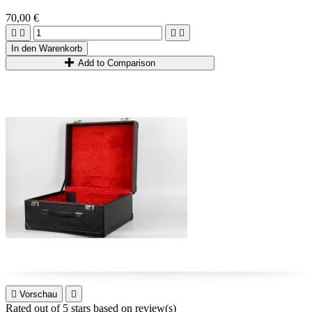
70,00 €




In den Warenkorb
Add to Comparison

Vorschau

Rated
out of 5 stars based on
review(s)