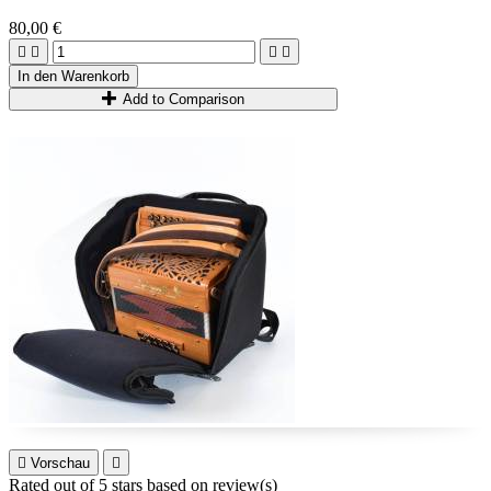
80,00 €




In den Warenkorb
Add to Comparison

Vorschau

Rated
out of 5 stars based on
review(s)