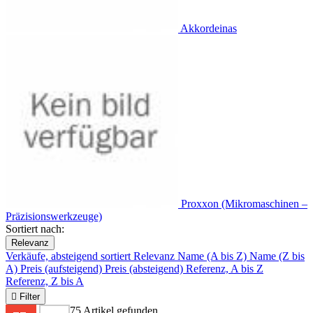
Akkordeinas
Proxxon (Mikromaschinen –
Präzisionswerkzeuge)
Sortiert nach:
Relevanz
Verkäufe, absteigend sortiert
Relevanz
Name (A bis Z)
Name (Z bis
A)
Preis (aufsteigend)
Preis (absteigend)
Referenz, A bis Z
Referenz, Z bis A

Filter
75 Artikel gefunden