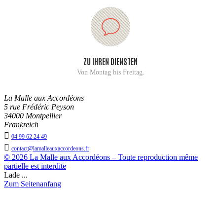
ZU IHREN DIENSTEN
Von Montag bis Freitag.
La Malle aux Accordéons
5 rue Frédéric Peyson
34000 Montpellier
Frankreich

04 99 62 24 49

contact@lamalleauxaccordeons.fr
© 2026 La Malle aux Accordéons – Toute reproduction même
partielle est interdite
Lade ...
Zum Seitenanfang