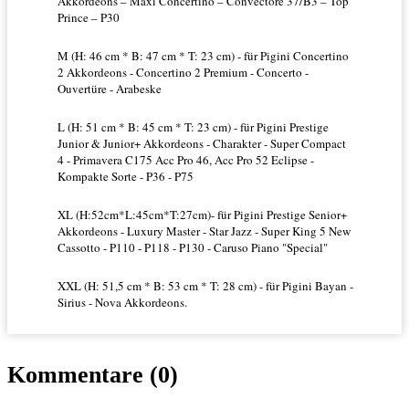
Akkordeons – Maxi Concertino – Convectore 37/B3 – Top
Prince – P30
M (H: 46 cm * B: 47 cm * T: 23 cm) - für Pigini Concertino
2 Akkordeons - Concertino 2 Premium - Concerto -
Ouvertüre - Arabeske
L (H: 51 cm * B: 45 cm * T: 23 cm) - für Pigini Prestige
Junior & Junior+ Akkordeons - Charakter - Super Compact
4 - Primavera C175 Acc Pro 46, Acc Pro 52 Eclipse -
Kompakte Sorte - P36 - P75
XL (H:52cm*L:45cm*T:27cm)- für Pigini Prestige Senior+
Akkordeons - Luxury Master - Star Jazz - Super King 5 New
Cassotto - P110 - P118 - P130 - Caruso Piano "Special"
XXL (H: 51,5 cm * B: 53 cm * T: 28 cm) - für Pigini Bayan -
Sirius - Nova Akkordeons.
Kommentare (0)