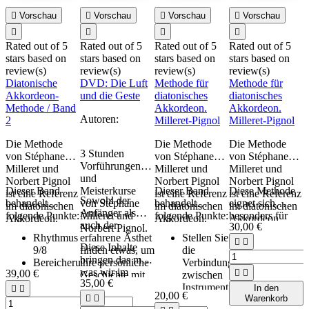

Vorschau

Vorschau

Vorschau

Vorschau




Rated
out of 5
Rated
out of 5
Rated
out of 5
Rated
out of 5
stars based on
stars based on
stars based on
stars based on
s
review(s)
review(s)
review(s)
review(s)
r
Diatonische
DVD: Die Luft
Methode für
Methode für
S
Akkordeon-
und die Geste
diatonisches
diatonisches
B
Methode / Band
Akkordeon.
Akkordeon.
Autoren:
S
2
Milleret-Pignol
Milleret-Pignol
B
Die Methode
Die Methode
Die Methode
2
3 Stunden
von Stéphane
von Stéphane
von Stéphane
B
Vorführungen
I
Milleret und
Milleret und
Milleret und
und
I
z
Norbert Pignol
Norbert Pignol
Norbert Pignol
Dieser Band
Meisterkurse
Dieser Band
Diese Methode
m
ist eine Referenz
ist eine Referenz
ist eine Referenz
Sowohl der
e:
behandelt
von Stéphane
behandelt
eignet sich
h
im diatonischen
im diatonischen
im diatonischen
Anfänger als
H
folgende Punkte:
Milleret und
folgende Punkte:
besonders für
A
Akkordeon.
Akkordeon.
Akkordeon.
d-
auch der
K
30,00 €
Norbert Pignol.
alle, die neu auf
D
Rhythmus
erfahrene Ästhet
Stellen Sie
dem Instrument
b


Diese Inhalte
ungen
9/8
finden etwas, um
die
sind oder die
bringen das mit,
S
Bereicherung
ihre persönliche
Verbindung
Grundlagen,
was wir im
s
39,00 €


ik
des
Geschichte mit
zwischen
insbesondere in
35,00 €
Allgemeinen in
rische
Linkshandspiels
dem Instrument
Instrument
In den


Bezug auf die
20,00 €
.
Praktika lernen,
ä


Warenkorb
en
Verwendung
zu nähren.
und
Delateralisation
V