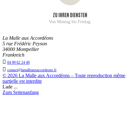
ZU IHREN DIENSTEN
Von Montag bis Freitag.
La Malle aux Accordéons
5 rue Frédéric Peyson
34000 Montpellier
Frankreich

04 99 62 24 49

contact@lamalleauxaccordeons.fr
© 2026 La Malle aux Accordéons – Toute reproduction même
partielle est interdite
Lade ...
Zum Seitenanfang