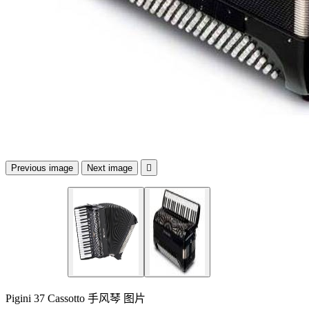
Previous image
Next image

Pigini 37 Cassotto 手风琴 图片