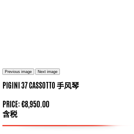
Previous image
Next image
PIGINI 37 CASSOTTO 手风琴
PRICE:
€8,950.00
含税