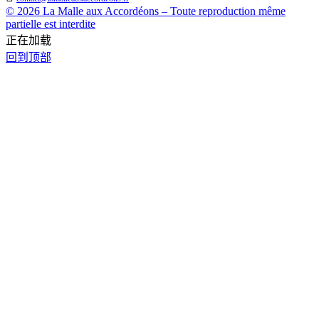
© 2026 La Malle aux Accordéons – Toute reproduction même
partielle est interdite
正在加载
回到顶部