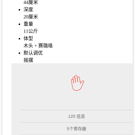
44厘米
深度
20厘米
重量
11公斤
体型
木头 + 赛璐珞
默认调优
摇摆
120 低音
5个寄存器