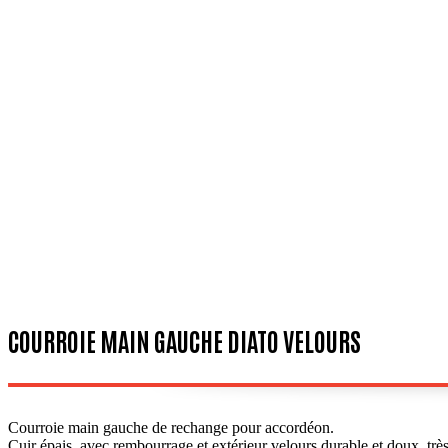
COURROIE MAIN GAUCHE DIATO VELOURS
Courroie main gauche de rechange pour accordéon.
Cuir épais, avec rembourrage et extérieur velours durable et doux, trè