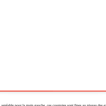
s agréable pour la main gauche. ces courroies sont fines au niveau des e