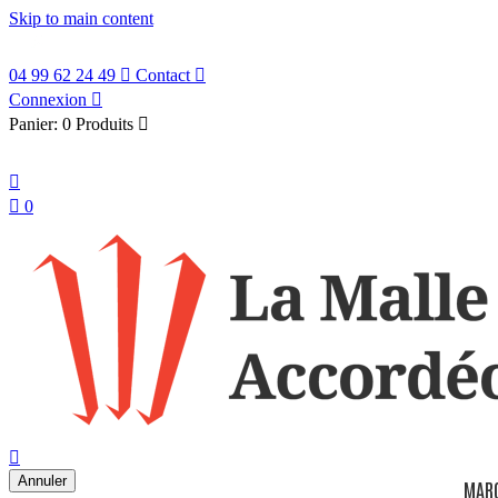
Skip to main content
04 99 62 24 49

Contact

Connexion

Panier:
0 Produits

Français


0
search

Annuler
MAR