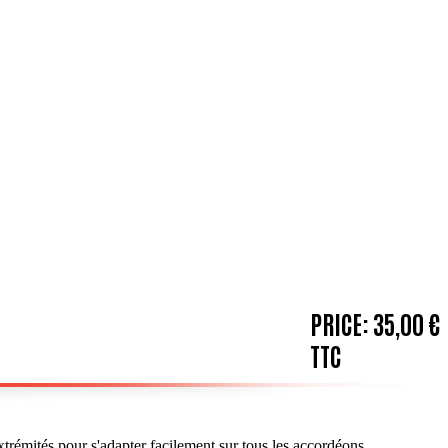
PRICE:
35,00 €
TTC
xtrémités pour s'adapter facilement sur tous les accordéons