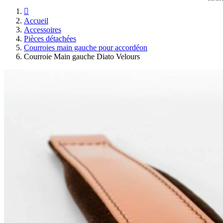

Accueil
Accessoires
Pièces détachées
Courroies main gauche pour accordéon
Courroie Main gauche Diato Velours