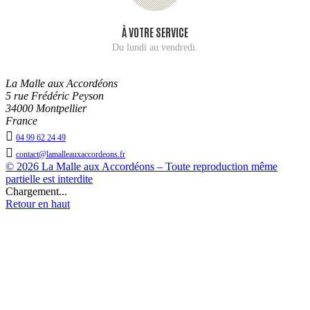
À VOTRE SERVICE
Du lundi au vendredi.
La Malle aux Accordéons
5 rue Frédéric Peyson
34000 Montpellier
France

04 99 62 24 49

contact@lamalleauxaccordeons.fr
© 2026 La Malle aux Accordéons – Toute reproduction même
partielle est interdite
Chargement...
Retour en haut