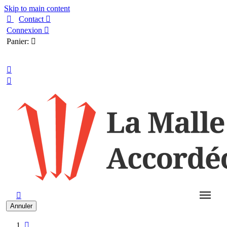
Skip to main content

Contact

Connexion

Panier:

Français



Annuler
