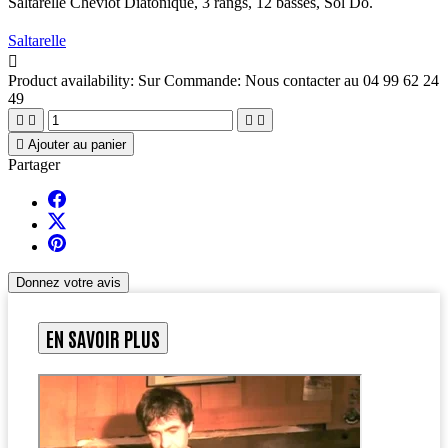
Saltarelle Cheviot Diatonique, 3 rangs, 12 basses, Sol Do.
Saltarelle

Product availability:
Sur Commande: Nous contacter au 04 99 62 24
49





Ajouter au panier
Partager
Donnez votre avis
EN SAVOIR PLUS