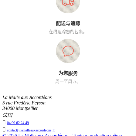
配送与追踪
在线追踪您的包裹。
为您服务
周一至周五。
La Malle aux Accordéons
5 rue Frédéric Peyson
34000 Montpellier
法国

04 99 62 24 49

contact@lamalleauxaccordeons.fr
© 2026 La Malle aux Accordéons – Toute reproduction même