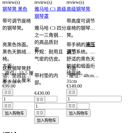
review(s)
review(s)
review(s)
钢琴凳 黑色
雅马哈 C3 高级
高级钢琴凳
钢琴罩
带可调节座椅
带高度可调节
的钢琴凳。
雅马哈 C3 四分
座椅的钢琴
之一三角钢琴
凳。
的高品质封
亮黑色饰面。
带手柄的
液压
面。
黑色天鹅绒座
外观：耐用且
调节
系统。
椅。
气密的仿皮。
舒适的黑色天
方面：
鹅绒和缎面绗
这款钢琴凳舒
方面：
- 座位：55.5 厘
缝座椅。
适、坚固且高
带衬垫的内
- 座位：48cm x
米 x 32.5 厘米
31cm
度可调节。
部。
€99.00
€149.00
- 高度：从 48
- 高度：从 49
性价比非常不




€430.00
到 56 厘米
到 56 厘米
错。


也有白色和红




木（木材）可


加入购物车
加入购物车
供选择。
加入购物车