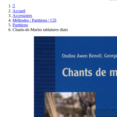

Accueil
Accessoires
Méthodes / Partitions / CD
Partitions
Chants-de-Marins tablatures diato