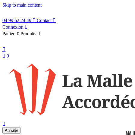
Skip to main content
04 99 62 24 49

Contact

Connexion

Panier:
0 Produits

Français


0
search

Annuler
MAR