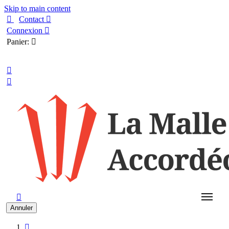
Skip to main content

Contact

Connexion

Panier:

Français



Annuler
