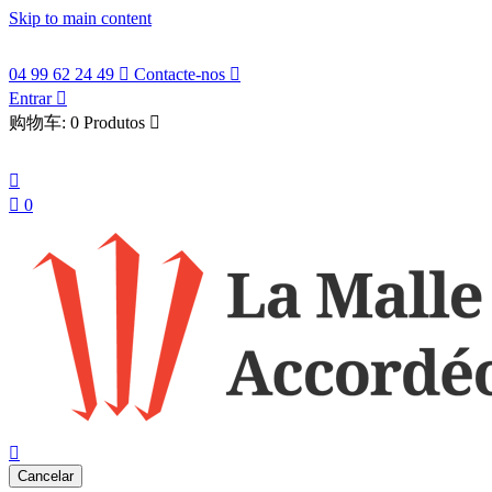
Skip to main content
04 99 62 24 49

Contacte-nos

Entrar

购物车:
0 Produtos

Português


0
search

Cancelar