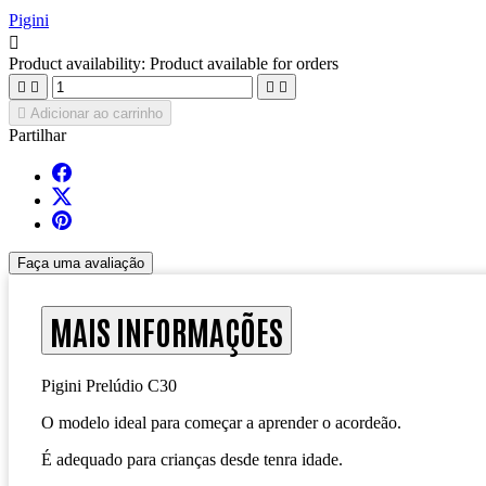
Pigini

Product availability:
Product available for orders





Adicionar ao carrinho
Partilhar
Faça uma avaliação
MAIS INFORMAÇÕES
Pigini Prelúdio C30
O modelo ideal para começar a aprender o acordeão.
É adequado para crianças desde tenra idade.