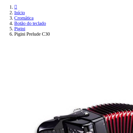

Início
Cromática
Botão do teclado
Pigini
Pigini Prelude C30