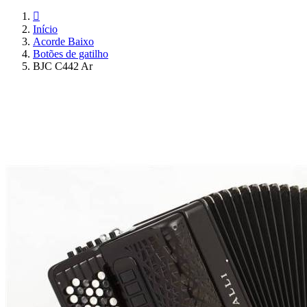

Início
Acorde Baixo
Botões de gatilho
BJC C442 Ar