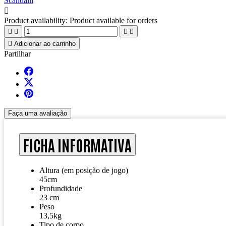
Scandalli

Product availability:
Product available for orders





Adicionar ao carrinho
Partilhar
Faça uma avaliação
FICHA INFORMATIVA
Altura (em posição de jogo)
45cm
Profundidade
23 cm
Peso
13,5kg
Tipo de corpo