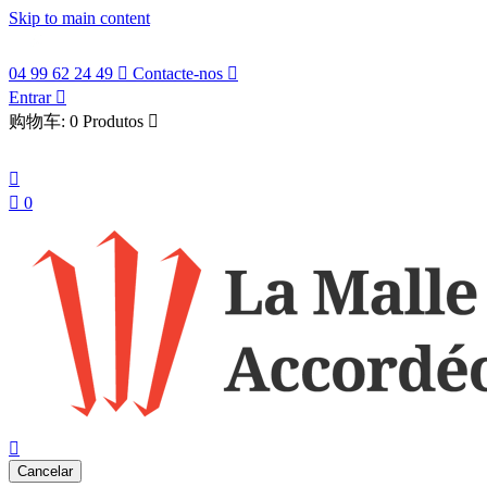
Skip to main content
04 99 62 24 49

Contacte-nos

Entrar

购物车:
0 Produtos

Português


0
search

Cancelar