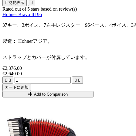

簡易表示

Rated
out of 5 stars based on
review(s)
Hohner Bravo III 96
37キー、3ボイス、7右手レジスター、96ベース、4ボイス
製造： Hohnerアジア。
ストラップとカバーが付属しています。
€2,376.00
€2,640.00




カートに追加
Add to Comparison