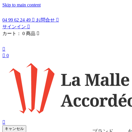
Skip to main content
04 99 62 24 49

お問合せ

サインイン

カート：
0 商品

日本語


0
search

キャンセル
ブランド