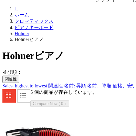

ホーム
クロマティックス
ピアノキーボード
Hohner
Hohnerピアノ
Hohnerピアノ
並び順：
関連性
Sales, highest to lowest
関連性
名前: 昇順
名前、降順
価格、安
5 個の商品が存在しています。
Compare Now (
0