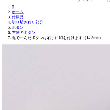

ホーム
付属品
切り離された部分
ボタン
右側のボタン
丸で囲んだボタンは右手に印を付けます（14.8mm）