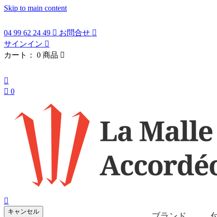
Skip to main content
04 99 62 24 49

お問合せ

サインイン

カート：
0 商品

日本語


0
search

キャンセル
ブランド