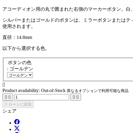
アコーディオン用の丸で囲まれた右側のマーカーボタン。白
シルバーまたはゴールドのボタンは、ミラーボタンまたはテ
使用されます。
直径：14.8mm
以下から選択する色。
ボタンの色
: ゴールデン

Product availability:
Out-of-Stock
異なるオプションで利用可能な商品





カートに追加
シェア