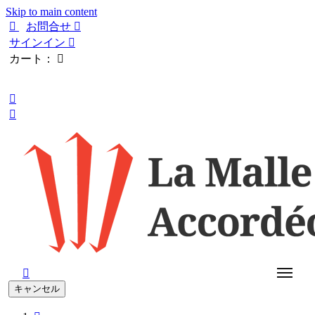
Skip to main content

お問合せ

サインイン

カート：

日本語



キャンセル