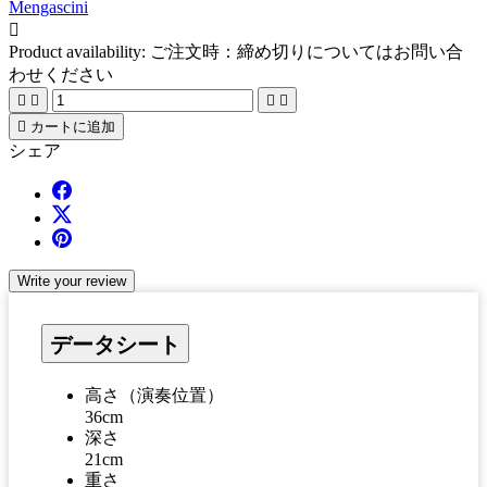
Mengascini

Product availability:
ご注文時：締め切りについてはお問い合
わせください





カートに追加
シェア
Write your review
データシート
高さ（演奏位置）
36cm
深さ
21cm
重さ