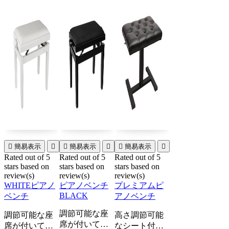

簡易表示


簡易表示


簡易表示

Rated
out of 5
Rated
out of 5
Rated
out of 5
stars based on
stars based on
stars based on
review(s)
review(s)
review(s)
WHITEピアノ
ピアノベンチ
プレミアムピ
BLACK
ベンチ
アノベンチ
調節可能な座
調節可能な座
高さ調節可能
席が付いてい
席が付いてい
なシート付き