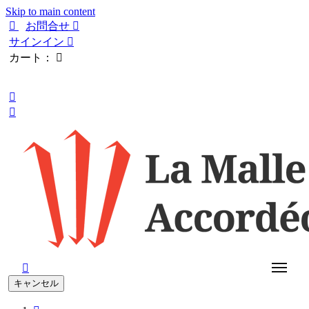
Skip to main content

お問合せ

サインイン

カート：

日本語



キャンセル