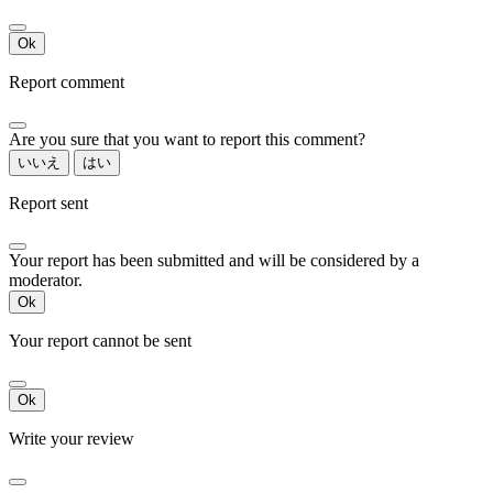
Ok
Report comment
Are you sure that you want to report this comment?
いいえ
はい
Report sent
Your report has been submitted and will be considered by a
moderator.
Ok
Your report cannot be sent
Ok
Write your review