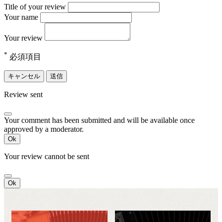
Title of your review
Your name
Your review
*
必須項目
キャンセル
送信
Review sent
Your comment has been submitted and will be available once
approved by a moderator.
Ok
Your review cannot be sent
Ok