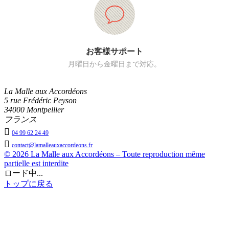
お客様サポート
月曜日から金曜日まで対応。
La Malle aux Accordéons
5 rue Frédéric Peyson
34000 Montpellier
フランス

04 99 62 24 49

contact@lamalleauxaccordeons.fr
© 2026 La Malle aux Accordéons – Toute reproduction même
partielle est interdite
ロード中...
トップに戻る