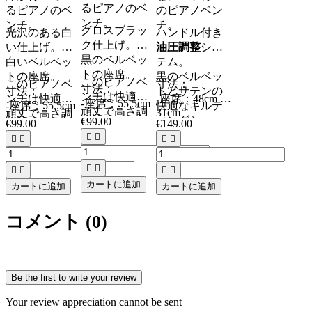
るピアノのベ
るピアノのベ
のピアノベン
ンチ。
ンチ。
チ。
グロスブラッ
光沢のある白
ハンドル付き
ク仕上げ。
い仕上げ。
油圧調整
シス
黒のベルベッ
白いベルベッ
テム。
トの座席。
トの座席。
黒のベルベッ
このピアノベ
このピアノベ
寸法：
寸法：
寸法：
トとサテンの
ンチは快適で
ンチは快適で
-座席：48cm x
-座席：55.5cm
-座席：55.5cm
快適なキルテ
頑丈で高さ調
31cm
頑丈で高さ調
x 32.5cm
x 32.5cm
ィングシー
€99.00
€99.00
€149.00
節が可能で
-高さ：49〜
節が可能で
-高さ：48〜56
-高さ：48〜56
ト。




56cm


す。
す。
cm
cm
お金に非常に
お金に非常に


良い値。




良い値。
ホワイトウッ
カートに追加
ブラックとロ
カートに追加
カートに追加
ドとローズウ
ーズウッド
ッド（ウッ
（ウッド）も
コメント (0)
ド）もご用意
ご用意してい
しています。
ます。
Be the first to write your review
Your review appreciation cannot be sent