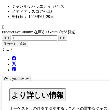
ジャンル：
バラエティ-ジャズ
メディア：
スコア+ CD
発行日：
1998年6月29日

Product availability:
在庫あり-24/48時間発送





カートに追加
シェア
Write your review
より詳しい情報
オーケストラの伴奏で演奏する：これらの重要なジャズ