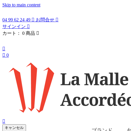
Skip to main content
04 99 62 24 49

お問合せ

サインイン

カート：
0 商品

日本語


0
search

キャンセル
ブランド