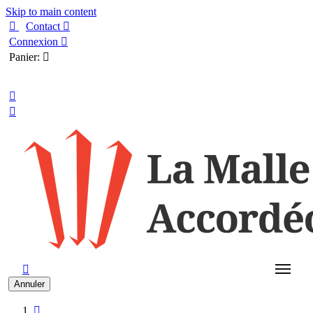
Skip to main content

Contact

Connexion

Panier:

Français



Annuler
