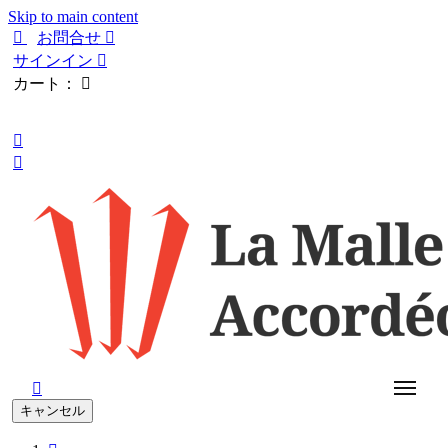
Skip to main content

お問合せ

サインイン

カート：

日本語



キャンセル