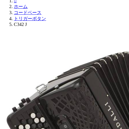

ホーム
コードベース
トリガーボタン
C342 J