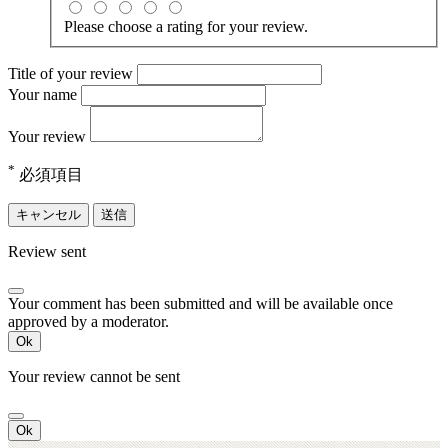
Please choose a rating for your review.
Title of your review
Your name
Your review
*
必須項目
キャンセル
送信
Review sent
Your comment has been submitted and will be available once
approved by a moderator.
Ok
Your review cannot be sent
Ok