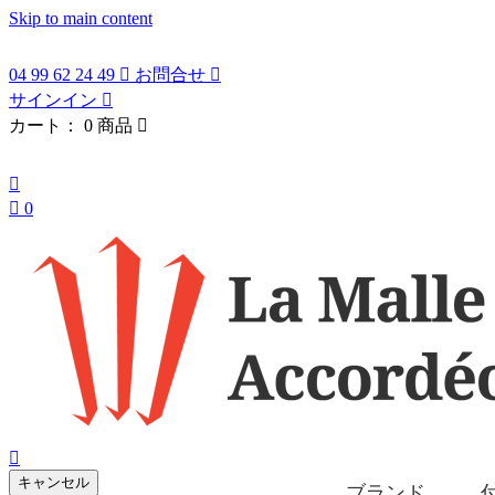
Skip to main content
04 99 62 24 49

お問合せ

サインイン

カート：
0 商品

日本語


0
search

キャンセル
ブランド