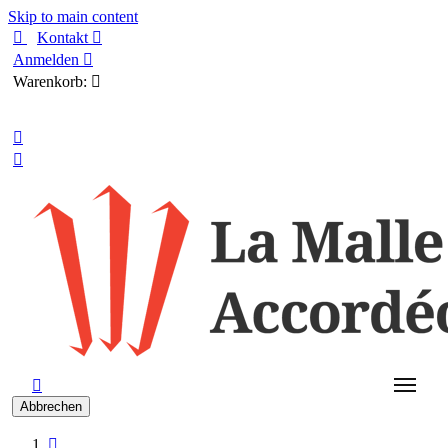
Skip to main content

Kontakt

Anmelden

Warenkorb:

Deutsch



Abbrechen
