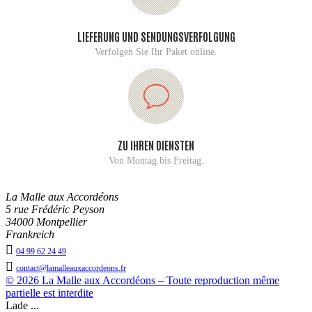
LIEFERUNG UND SENDUNGSVERFOLGUNG
Verfolgen Sie Ihr Paket online.
ZU IHREN DIENSTEN
Von Montag bis Freitag.
La Malle aux Accordéons
5 rue Frédéric Peyson
34000 Montpellier
Frankreich

04 99 62 24 49

contact@lamalleauxaccordeons.fr
© 2026 La Malle aux Accordéons – Toute reproduction même
partielle est interdite
Lade ...