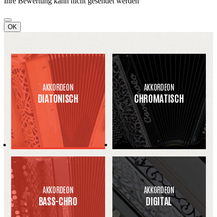
Ihre Bewertung kann nicht gesendet werden
OK
AKKORDEON
AKKORDEON
DIATONISCH
CHROMATISCH
AKKORDEON
AKKORDEON
BASS-CHRO
DIGITAL