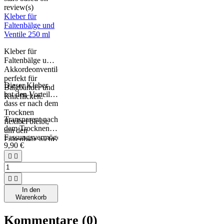
review(s)
Kleber für
Faltenbälge und
Ventile 250 ml
Kleber für
Faltenbälge und
Akkordeonventile.
perfekt für
Dieser Kleber
Balgbänder und
hat den Vorteil,
Knieflicken.
dass er nach dem
Trocknen
Transparent nach
flexibel bleibt,
dem Trocknen.
um den
Fassungsvermögen:
Faltenbalg nicht
9,90 €
250 ml, genug,
zu versteifen.
um mehrere


Akkordeons
(Bälge und


Ventile) komplett
In den
zu erneuern.
Warenkorb
Kommentare (0)