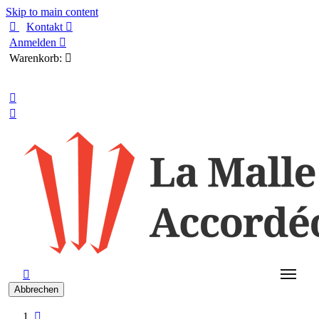
Skip to main content

Kontakt

Anmelden

Warenkorb:

Deutsch



Abbrechen
