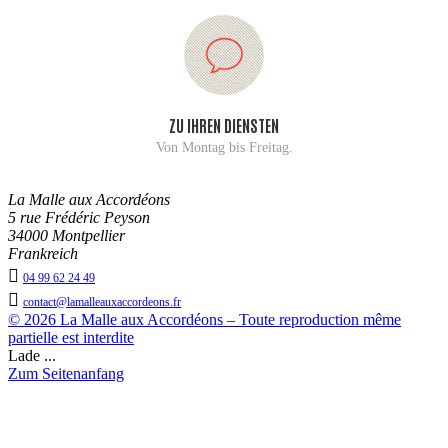
ZU IHREN DIENSTEN
Von Montag bis Freitag.
La Malle aux Accordéons
5 rue Frédéric Peyson
34000 Montpellier
Frankreich

04 99 62 24 49

contact@lamalleauxaccordeons.fr
© 2026 La Malle aux Accordéons – Toute reproduction même
partielle est interdite
Lade ...
Zum Seitenanfang