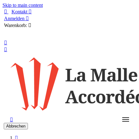
Skip to main content

Kontakt

Anmelden

Warenkorb:

Deutsch



Abbrechen
