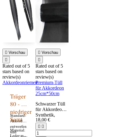

Vorschau

Vorschau


Rated
out of 5
Rated
out of 5
stars based on
stars based on
review(s)
review(s)
Akkordeonriemen
Premium-Tüll
für Akkordeon
25cm*50cm
Träger
80 - 96
Schwarzer Tüll
für Akkordeon,
niedriger
Synthetik,
Standard-
Samt
18,00 €
feinmaschig.
Akkordeongurte,
Die beste
entworfen


Material:
Qualität von
und
Leder mit
schwarzem Tüll,