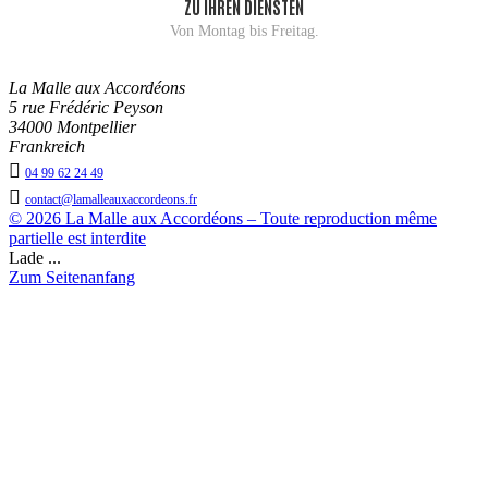
ZU IHREN DIENSTEN
Von Montag bis Freitag.
La Malle aux Accordéons
5 rue Frédéric Peyson
34000 Montpellier
Frankreich

04 99 62 24 49

contact@lamalleauxaccordeons.fr
© 2026 La Malle aux Accordéons – Toute reproduction même
partielle est interdite
Lade ...
Zum Seitenanfang