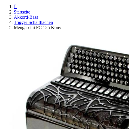

Startseite
Akkord-Bass
Trigger-Schaltflächen
Mengascini FC 125 Konv