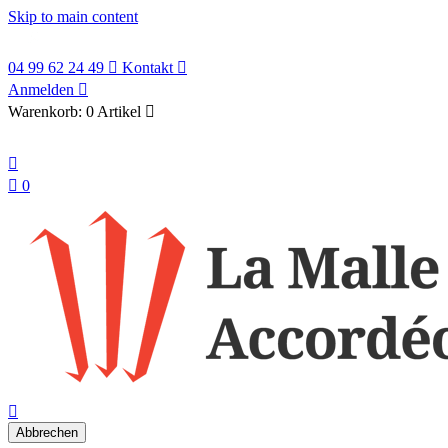
Skip to main content
04 99 62 24 49

Kontakt

Anmelden

Warenkorb:
0 Artikel

Deutsch


0
search

Abbrechen