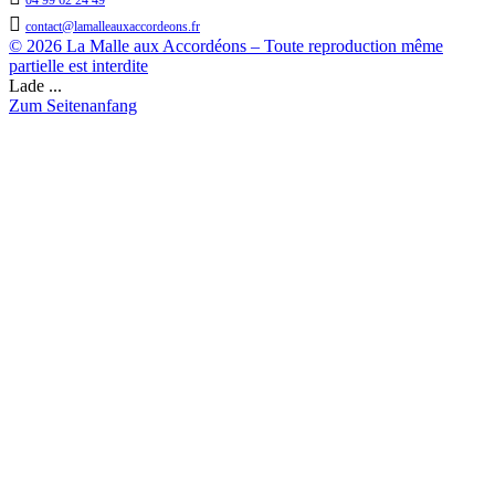
04 99 62 24 49

contact@lamalleauxaccordeons.fr
© 2026 La Malle aux Accordéons – Toute reproduction même
partielle est interdite
Lade ...
Zum Seitenanfang