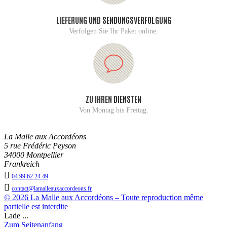
LIEFERUNG UND SENDUNGSVERFOLGUNG
Verfolgen Sie Ihr Paket online.
ZU IHREN DIENSTEN
Von Montag bis Freitag.
La Malle aux Accordéons
5 rue Frédéric Peyson
34000 Montpellier
Frankreich

04 99 62 24 49

contact@lamalleauxaccordeons.fr
© 2026 La Malle aux Accordéons – Toute reproduction même
partielle est interdite
Lade ...
Zum Seitenanfang