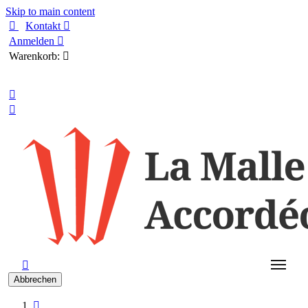
Skip to main content

Kontakt

Anmelden

Warenkorb:

Deutsch



Abbrechen
