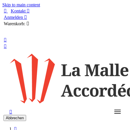
Skip to main content

Kontakt

Anmelden

Warenkorb:

Deutsch



Abbrechen
