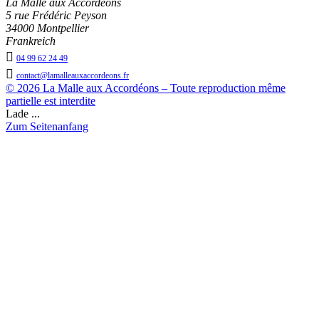
La Malle aux Accordéons
5 rue Frédéric Peyson
34000 Montpellier
Frankreich

04 99 62 24 49

contact@lamalleauxaccordeons.fr
© 2026 La Malle aux Accordéons – Toute reproduction même
partielle est interdite
Lade ...
Zum Seitenanfang