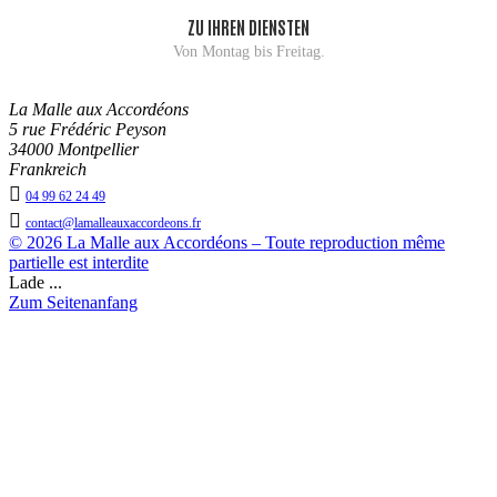
ZU IHREN DIENSTEN
Von Montag bis Freitag.
La Malle aux Accordéons
5 rue Frédéric Peyson
34000 Montpellier
Frankreich

04 99 62 24 49

contact@lamalleauxaccordeons.fr
© 2026 La Malle aux Accordéons – Toute reproduction même
partielle est interdite
Lade ...
Zum Seitenanfang