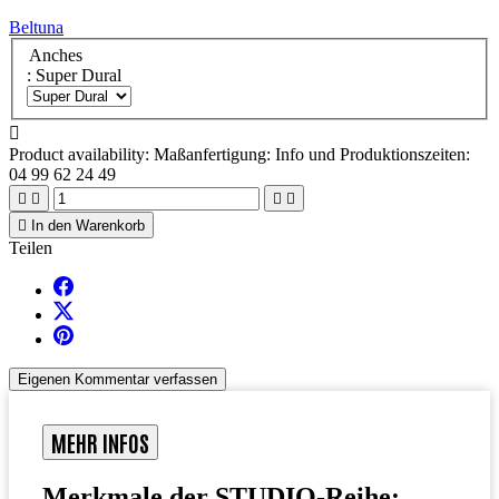
Beltuna
Anches
: Super Dural

Product availability:
Maßanfertigung: Info und Produktionszeiten:
04 99 62 24 49





In den Warenkorb
Teilen
Eigenen Kommentar verfassen
MEHR INFOS
Merkmale der STUDIO-Reihe: