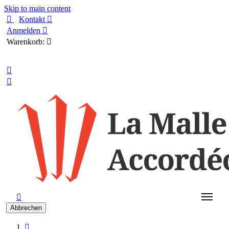
Skip to main content

Kontakt

Anmelden

Warenkorb:

Deutsch



Abbrechen
