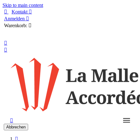
Skip to main content

Kontakt

Anmelden

Warenkorb:

Deutsch



Abbrechen
