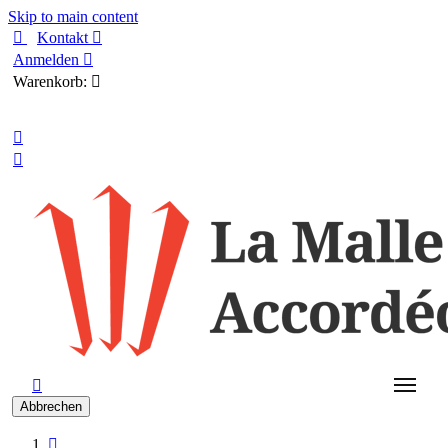
Skip to main content

Kontakt

Anmelden

Warenkorb:

Deutsch



Abbrechen
