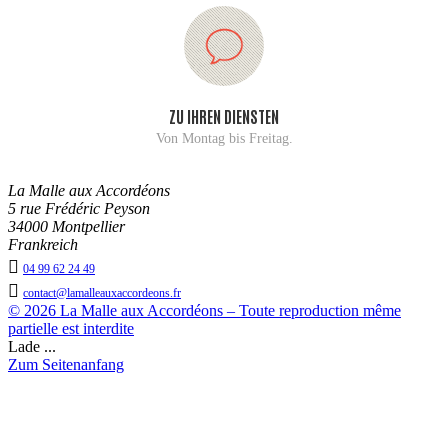
ZU IHREN DIENSTEN
Von Montag bis Freitag.
La Malle aux Accordéons
5 rue Frédéric Peyson
34000 Montpellier
Frankreich

04 99 62 24 49

contact@lamalleauxaccordeons.fr
© 2026 La Malle aux Accordéons – Toute reproduction même
partielle est interdite
Lade ...
Zum Seitenanfang