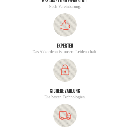
GESCHÄFT UND WERKSTATT
Nach Vereinbarung.
EXPERTEN
Das Akkordeon ist unsere Leidenschaft.
SICHERE ZAHLUNG
Die besten Technologien.