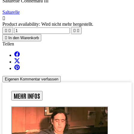
Saltarelle Connemara III
Saltarelle

Product availability:
Wird nicht mehr hergestellt.





In den Warenkorb
Teilen
Eigenen Kommentar verfassen
MEHR INFOS