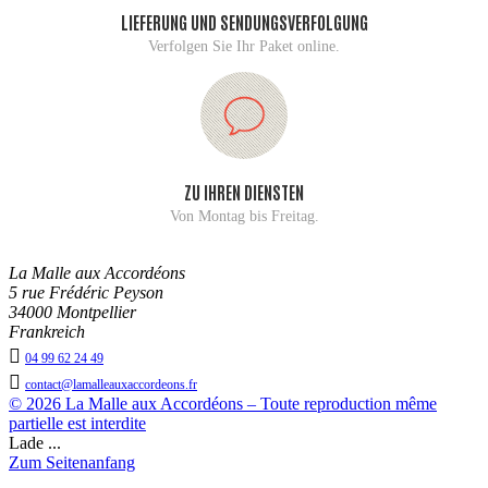
LIEFERUNG UND SENDUNGSVERFOLGUNG
Verfolgen Sie Ihr Paket online.
ZU IHREN DIENSTEN
Von Montag bis Freitag.
La Malle aux Accordéons
5 rue Frédéric Peyson
34000 Montpellier
Frankreich

04 99 62 24 49

contact@lamalleauxaccordeons.fr
© 2026 La Malle aux Accordéons – Toute reproduction même
partielle est interdite
Lade ...
Zum Seitenanfang