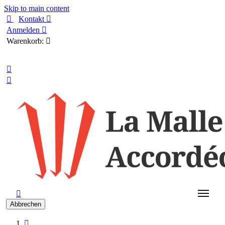
Skip to main content

Kontakt

Anmelden

Warenkorb:

Deutsch



Abbrechen
