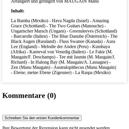
Arrangiert und gefingert von MAUGAIN Manu
Inhalt:
La Bamba (Mexiko) - Hava Nagila (Israel) - Amazing
Grace (Schottland) - The Two Guitars (Manouche) -
Ungarischer Marsch (Ungarn) - Greensleeves (Schottland)
- Barcarolle (Italien) - The Blue Danube (Österreich) - The
Black Augen (Russland) - Fluss Swanee (Kanada) - Aura
Lee (England) - Melodie der Anden (Peru) - Kumbaya
(Afrika) - Karneval von Venedig (Italien) - Le Fakir (M.
Maugain/F. Deschamps) - Tee mit Jasmin (M. Maugain/J.
Richard) - In Halong Bay (M. Maugain/A. Lassagne) -
Zen (Manu Maugain) - Australopithecus (Manu Maugain)
- Ebene, meine Ebene (Zigeuner) - La Raspa (Mexiko)
Kommentare (0)
Schreiben Sie den ersten Kundenkommentar
Ihre Bewertung der Rezension kann nicht gesendet werden