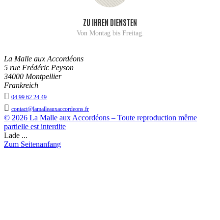
ZU IHREN DIENSTEN
Von Montag bis Freitag.
La Malle aux Accordéons
5 rue Frédéric Peyson
34000 Montpellier
Frankreich

04 99 62 24 49

contact@lamalleauxaccordeons.fr
© 2026 La Malle aux Accordéons – Toute reproduction même
partielle est interdite
Lade ...
Zum Seitenanfang