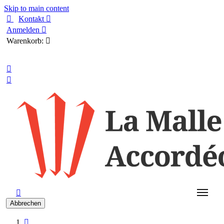
Skip to main content

Kontakt

Anmelden

Warenkorb:

Deutsch



Abbrechen
