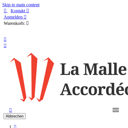
Skip to main content

Kontakt

Anmelden

Warenkorb:

Deutsch



Abbrechen
