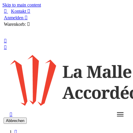
Skip to main content

Kontakt

Anmelden

Warenkorb:

Deutsch



Abbrechen
