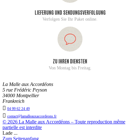
LIEFERUNG UND SENDUNGSVERFOLGUNG
Verfolgen Sie Ihr Paket online.
ZU IHREN DIENSTEN
Von Montag bis Freitag.
La Malle aux Accordéons
5 rue Frédéric Peyson
34000 Montpellier
Frankreich

04 99 62 24 49

contact@lamalleauxaccordeons.fr
© 2026 La Malle aux Accordéons – Toute reproduction même
partielle est interdite
Lade ...
Zum Seitenanfang